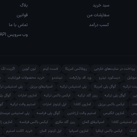
سبد خرید
بلاگ
سفارشات من
قوانین
کسب درآمد
تماس با ما
وب سرویس API
پرداخت در سایت‌های خارجی
روبلاکس آمریکا
فست آیتم
تون کوین
اگزیت لگ
وبایل
دیسکورد نیترو
ورد آف وارکرفت
نینتندو
خرید محصولات فورتنایت
م
ینت ترکیه
گوگل پلی آمریکا
پلی استیشن ترکیه
اسپاتیفای برزیل
پلی استیشن ترک
یی
گوگل پلی ترکیه
ریزر گلد ترکیه
ایکس باکس ترکیه
آمازون امارات
گوگل پل
هند
ایکس باکس برزیل
آمازون کانادا
اپل آیتونز امارات
استیم والت ترکیه
گوگ
یس
آمازون انگلیس
استیم والت آرژانتین
گوگل پلی فرانسه
پلی استیشن عربستان
لی استیشن کانادا
اسپاتیفای آلمان
ریزر گلد مالزی
ایکس باکس فرانسه
آمازون ژا
 کنگ
ایکس باکس ایتالیا
آمازون اسپانیا
اپل آیتونز آلمان
خرید اکانت استیم