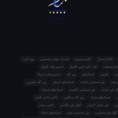
تلگرام استارز
تلگرام پرمیوم
اشتراک هوش مصنوعی
ویزا کارت
ایکروسافت
کارت کارما کوین گلوبال
استیم والت گلوبال
یه
آمازون
اسپاتیفای
ریزر گلد
استیم والت آمریکا
ی هند
پلی استیشن امارات
اسپاتیفای اتریش
ریزر گلد فیلیپین
ل پلی امارات
پلی استیشن انگلیس
اسپاتیفای اسپانیا
اسپاتیفای بلژیک
ریزر گلد سنگاپور
ایکس باکس آلمان
پن
اپل آیتونز اتریش
گوگل پلی انگلیس
تغییر ریجن
گوگل پلی سوئیس
پلی استیشن لبنان
اسپاتیفای ایتالیا