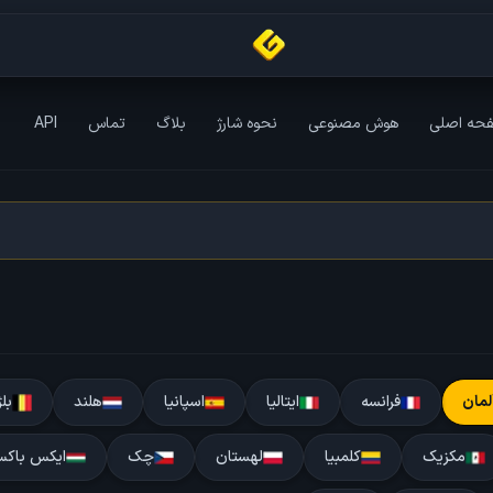
حه اصلی
هوش مصنوعی
نحوه شارژ
بلاگ
تماس
API
لمان
فرانسه
ایتالیا
اسپانیا
هلند
بل
مکزیک
کلمبیا
لهستان
چک
ایکس باکس