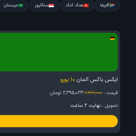
آفریقا
هنگ کنگ
سنگاپور
عربستان
ایکس باکس آلمان
10 یورو
قیمت :
2,395,023
تومان
2,469,000
تحویل :
نهایت 2 ساعت