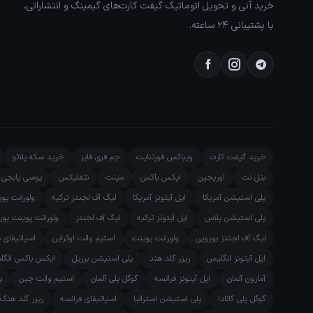
خرید آنی و تحویل اتوماتیک گیفت کارت‌های گیمینگ و انتشاراتی،
با پشتیبانی ۲۴ ساعته.
خرید گیفت کارت
ویباکس فورتنایت
جم فری فایر
خرید سکه پلاتو
بتل نت
اوریجین
ایکس باکس
مینت
نتفلیکس
یوسی پابجی م
پلی استیشن آمریکا
اپل آیتونز آمریکا
لیگ آف لجندز ترکیه
ولورانت پو
پلی استیشن پلاس
اپل آیتونز ترکیه
لیگ آف لجندز
ولورانت پوینت یور
لیگ آف لجندز یورویی
ولورانت پوینت
استیم والت اوکراین
اسپاتیفای 
اپل آیتونز انگلیس
ریزر گلد هند
پلی استیشن برزیل
ایکس باکس انگل
آمازون آلمان
اپل آیتونز فرانسه
گوگل پلی آلمان
استیم والت چین
پ
گوگل پلی کانادا
پلی استیشن استرالیا
اسپاتیفای فرانسه
ریزر گلد هنگ