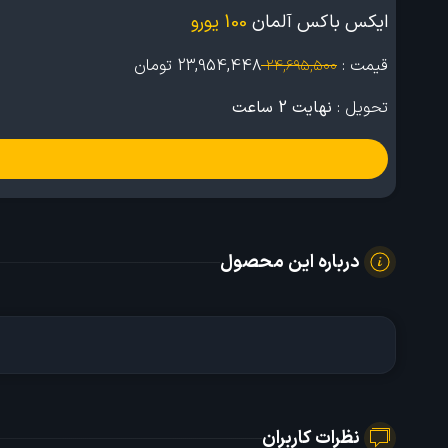
ایکس باکس آلمان
100 یورو
قیمت :
23,954,448
تومان
24,695,500
تحویل :
نهایت 2 ساعت
درباره این محصول
نظرات کاربران