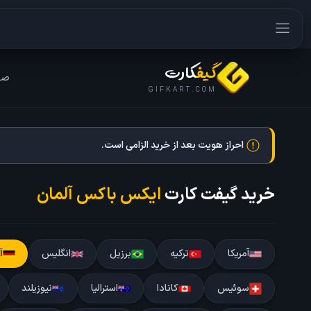
گیف
کارت
صف
GIFKART.COM
احراز هویت بعد از خرید الزامی است.
خرید گیفت کارت
ایکس باکس آلمان
آمریکا
ترکیه
برزیل
انگلیس
آ
سوئیس
کانادا
استرالیا
نیوزیلند