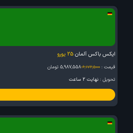
ایکس باکس آلمان
25 یورو
قیمت :
5,987,558
تومان
6,172,500
تحویل :
نهایت 2 ساعت