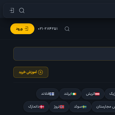
۰۲۱-۲۸۴۲۵۱
ورود
آموزش خرید
ژیک
اتریش
ایرلند
فنلاند
 مجارستان
سوئد
نروژ
دانمارک