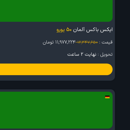
ایکس باکس آلمان
50 یورو
قیمت :
11,977,224
تومان
12,347,650
تحویل :
نهایت 2 ساعت