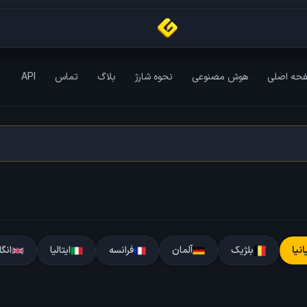
حه اصلی
هوش مصنوعی
نحوه شارژ
بلاگ
تماس
API
انیا
بلژیک
آلمان
فرانسه
ایتالیا
انگ