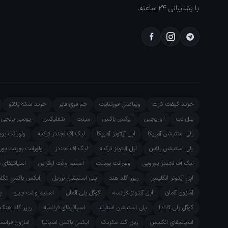
با پشتیبانی ۲۴ ساعته.
خرید گیفت کارت
ویباکس فورتنایت
جم فری فایر
خرید سکه پلاتو
بتل نت
اوریجین
ایکس باکس
مینت
نتفلیکس
یوسی پابجی م
پلی استیشن آمریکا
اپل آیتونز آمریکا
لیگ آف لجندز ترکیه
ولورانت پو
پلی استیشن پلاس
اپل آیتونز ترکیه
لیگ آف لجندز
ولورانت پوینت یور
لیگ آف لجندز یورویی
ولورانت پوینت
استیم والت اوکراین
اسپاتیفای 
اپل آیتونز انگلیس
ریزر گلد هند
پلی استیشن برزیل
ایکس باکس انگل
آمازون آلمان
اپل آیتونز فرانسه
گوگل پلی آلمان
استیم والت چین
پ
گوگل پلی کانادا
پلی استیشن استرالیا
اسپاتیفای فرانسه
ریزر گلد هنگ
اسپاتیفای انگلیس
ریزر گلد مکزیک
ایکس باکس اسپانیا
آمازون فرانس