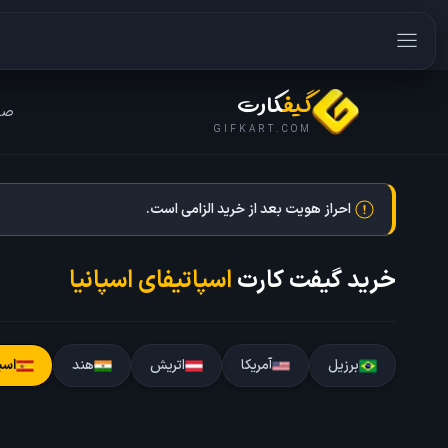
گیف
کارت
صف
GIFKART.COM
احراز هویت بعد از خرید الزامی است.
خرید گیفت کارت
اسپاتیفای اسپانیا
برزیل
آمریکا
اتریش
هند
اسپ