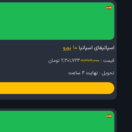
اسپاتیفای اسپانیا
10 یورو
قیمت :
2,301,723
تومان
2,373,000
تحویل :
نهایت 2 ساعت