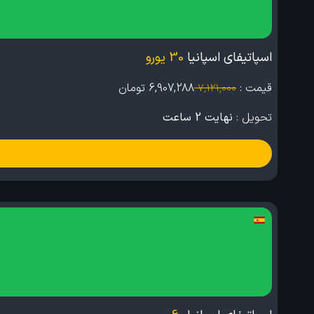
اسپاتیفای اسپانیا
30 یورو
قیمت :
6,907,288
تومان
7,121,000
تحویل :
نهایت 2 ساعت