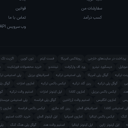
سفارشات من
قوانین
کسب درآمد
تماس با ما
وب سرویس API
پرداخت در سایت‌های خارجی
روبلاکس آمریکا
فست آیتم
تون کوین
اگزیت لگ
وبایل
دیسکورد نیترو
ورد آف وارکرفت
نینتندو
خرید محصولات فورتنایت
م
ینت ترکیه
گوگل پلی آمریکا
پلی استیشن ترکیه
اسپاتیفای برزیل
پلی استیشن ترک
یی
گوگل پلی ترکیه
ریزر گلد ترکیه
ایکس باکس ترکیه
آمازون امارات
گوگل پل
هند
ایکس باکس برزیل
آمازون کانادا
اپل آیتونز امارات
استیم والت ترکیه
گوگ
یس
آمازون انگلیس
استیم والت آرژانتین
گوگل پلی فرانسه
پلی استیشن عربستان
لی استیشن کانادا
اسپاتیفای آلمان
ریزر گلد مالزی
ایکس باکس فرانسه
آمازون ژا
 کنگ
ایکس باکس ایتالیا
آمازون اسپانیا
اپل آیتونز آلمان
خرید اکانت استیم
ه
اپل آیتونز ژاپن
اپل آیتونز ایتالیا
استیم والت هند
گوگل پلی هنگ کنگ
پلی