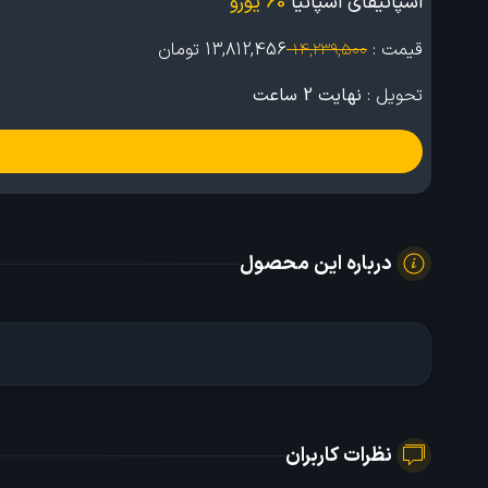
اسپاتیفای اسپانیا
60 یورو
قیمت :
13,812,456
تومان
14,239,500
تحویل :
نهایت 2 ساعت
درباره این محصول
نظرات کاربران