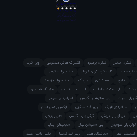
تلگرام استارز
تلگرام پرمیوم
اشتراک هوش مصنوعی
ویزا کارت
ایکروسافت
کارت کارما کوین گلوبال
استیم والت گلوبال
یه
آمازون
اسپاتیفای
ریزر گلد
استیم والت آمریکا
ی هند
پلی استیشن امارات
اسپاتیفای اتریش
ریزر گلد فیلیپین
ل پلی امارات
پلی استیشن انگلیس
اسپاتیفای اسپانیا
اسپاتیفای بلژیک
ریزر گلد سنگاپور
ایکس باکس آلمان
پن
اپل آیتونز اتریش
گوگل پلی انگلیس
تغییر ریجن
گوگل پلی سوئیس
پلی استیشن لبنان
اسپاتیفای ایتالیا
 استیشن قطر
اسپاتیفای هلند
ریزر گلد کلمبیا
ایکس باکس هلند