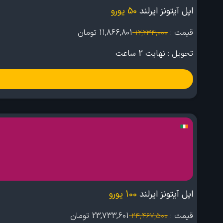
اپل آیتونز ایرلند
50 یورو
قیمت :
11,866,801
تومان
12,234,000
تحویل :
نهایت 2 ساعت
اپل آیتونز ایرلند
100 یورو
قیمت :
23,733,601
تومان
24,467,500