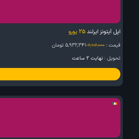
اپل آیتونز ایرلند
25 یورو
قیمت :
5,932,341
تومان
6,116,000
تحویل :
نهایت 2 ساعت