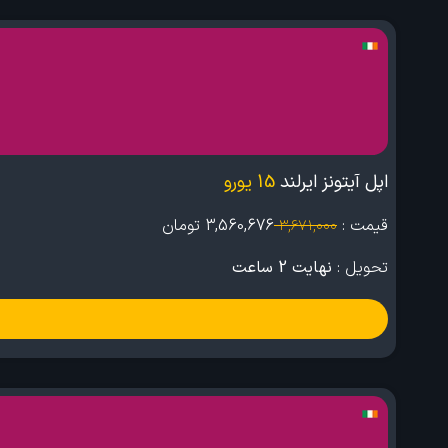
اپل آیتونز ایرلند
15 یورو
قیمت :
3,560,676
تومان
3,671,000
تحویل :
نهایت 2 ساعت