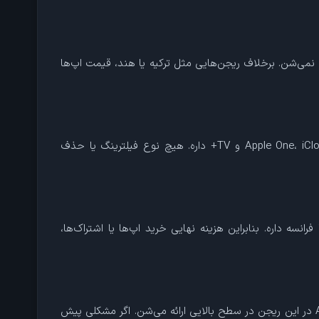
ل یا نوسانات قیمت نمی‌شن. برخلاف ریجن‌هایی مثل ترکیه یا هند، قیمت اپ‌ها
Apple ID ایرلند بدون هیچ‌گونه محدودیت، دسترسی کامل به همه‌ی برنامه‌ها، بازی‌ها، سرویس‌های استریم، اشتراک‌های Apple One، iCloud، Music و TV+ داره. هیچ نوع فیلترینگ یا حذف
نسه داره. بنابراین هزینه نهایی خرید اپ‌ها یا اشتراک‌ها،
اپل در ایرلند حضور رسمی داره (دفتر اروپایی اپل در کورک قرار داره )، به همین دلیل پشتیبانی فنی، حساب کاربری و سرویس‌های Apple در این ریجن در سطح بالایی ارائه می‌شن. اگر مشکلی پیش