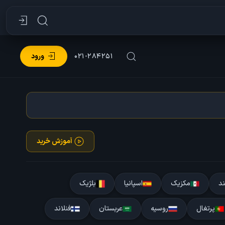
۰۲۱-۲۸۴۲۵۱
ورود
آموزش خرید
ند
مکزیک
اسپانیا
بلژیک
پرتغال
روسیه
عربستان
فنلاند