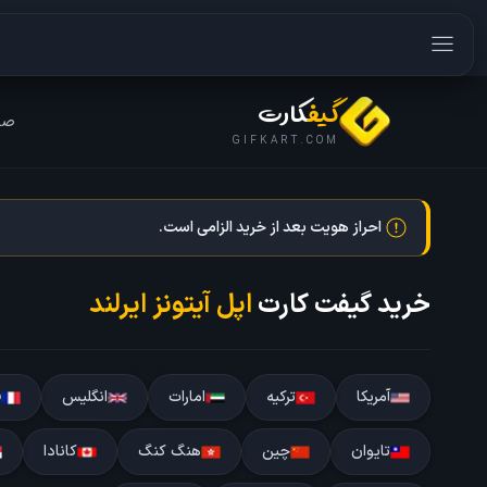
گیف
کارت
صف
GIFKART.COM
احراز هویت بعد از خرید الزامی است.
خرید گیفت کارت
اپل آیتونز ایرلند
آمریکا
ترکیه
امارات
انگلیس
ف
تایوان
چین
هنگ کنگ
کانادا