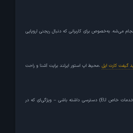
انجام می‌شه. به‌خصوص برای کاربرانی که دنبال ریجنی اروپایی
د گیفت کارت اپل
،محیط اپ استور ایرلند برایت آشنا و راحت
در ریجن ایرلند می‌تونی به اپلیکیشن‌هایی که فقط برای کاربران اروپایی منتشر شدن (مثل نسخه‌های محلی بانک‌ها، بیمه‌ها یا برخی خدمات خاص EU) دسترسی داشته باشی – ویژگی‌ای که در