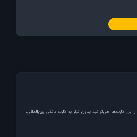
‌ها برای شارژ اپل آیدی و خرید از App Store، iTunes و Apple Music است. با استفاده از این کارت‌ها، می‌توانید بدون نیاز به کارت بانکی بین‌المللی،