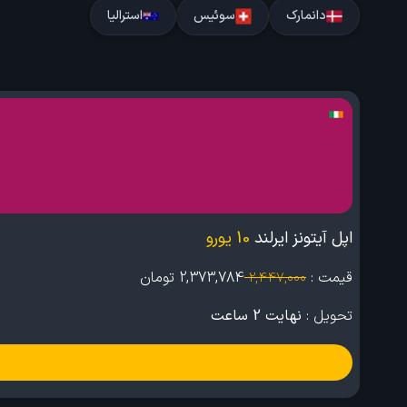
دانمارک
سوئیس
استرالیا
اپل آیتونز ایرلند
10 یورو
قیمت :
2,373,784
تومان
2,447,000
تحویل :
نهایت 2 ساعت