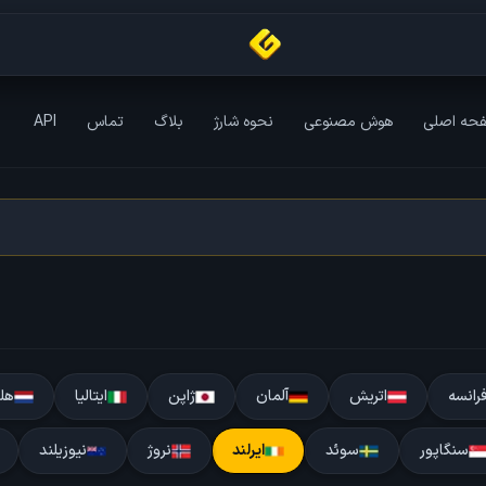
حه اصلی
هوش مصنوعی
نحوه شارژ
بلاگ
تماس
API
رانسه
اتریش
آلمان
ژاپن
ایتالیا
هل
سنگاپور
سوئد
ایرلند
نروژ
نیوزیلند