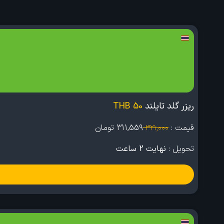
ریزر گلد تایلند
50 THB
قیمت :
311,559
تومان
321,000
تحویل :
نهایت 2 ساعت