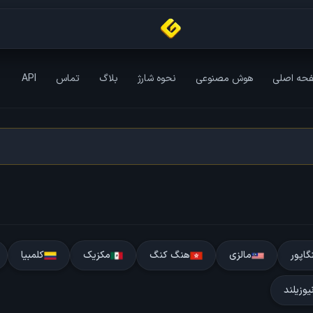
حه اصلی
هوش مصنوعی
نحوه شارژ
بلاگ
تماس
API
اپور
مالزی
هنگ کنگ
مکزیک
کلمبیا
یوزیلند