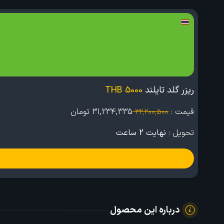
ریزر گلد تایلند
5000 THB
قیمت :
31,234,335
تومان
32,200,500
تحویل :
نهایت 2 ساعت
درباره این محصول