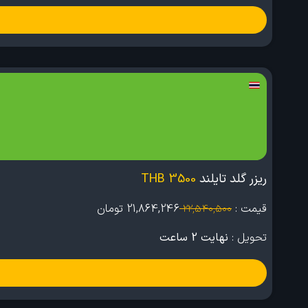
ریزر گلد تایلند
3500 THB
قیمت :
21,864,246
تومان
22,540,500
تحویل :
نهایت 2 ساعت