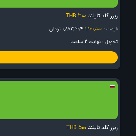
ریزر گلد تایلند
300 THB
قیمت :
1,873,594
تومان
1,931,500
تحویل :
نهایت 2 ساعت
ریزر گلد تایلند
500 THB