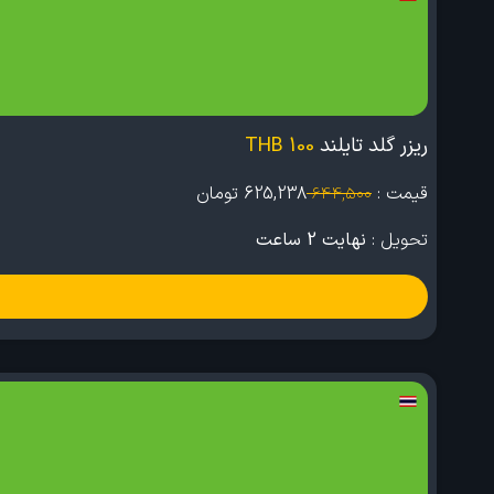
ریزر گلد تایلند
100 THB
قیمت :
625,238
تومان
644,500
تحویل :
نهایت 2 ساعت