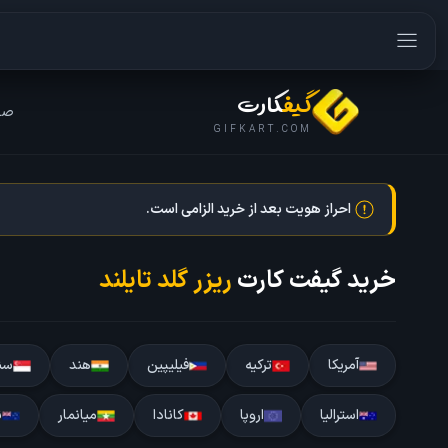
گیف
کارت
صف
GIFKART.COM
احراز هویت بعد از خرید الزامی است.
خرید گیفت کارت
ریزر گلد تایلند
آمریکا
ترکیه
فیلیپین
هند
سنگ
استرالیا
اروپا
کانادا
میانمار
ن