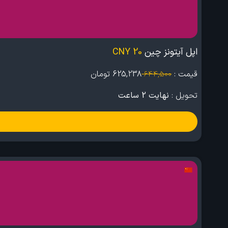
اپل آیتونز چین
20 CNY
قیمت :
625,238
تومان
644,500
تحویل :
نهایت 2 ساعت