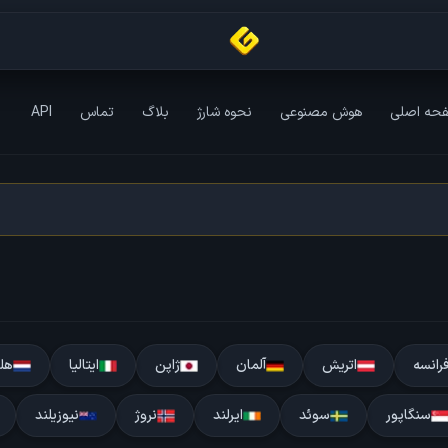
حه اصلی
هوش مصنوعی
نحوه شارژ
بلاگ
تماس
API
رانسه
اتریش
آلمان
ژاپن
ایتالیا
هل
سنگاپور
سوئد
ایرلند
نروژ
نیوزیلند