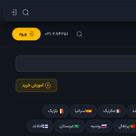
۰۲۱-۲۸۴۲۵۱
ورود
آموزش خرید
ند
مکزیک
اسپانیا
بلژیک
پرتغال
روسیه
عربستان
فنلاند