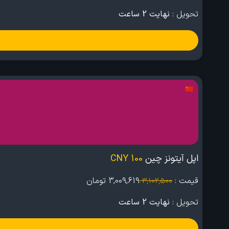
تحویل :
نهایت 2 ساعت
اپل آیتونز چین
100 CNY
قیمت :
3,009,619
تومان
3,102,500
تحویل :
نهایت 2 ساعت