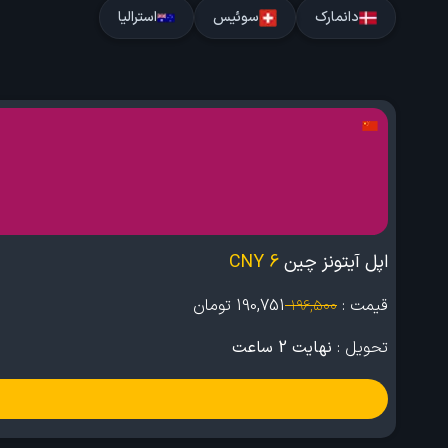
دانمارک
سوئیس
استرالیا
اپل آیتونز چین
6 CNY
قیمت :
190,751
تومان
196,500
تحویل :
نهایت 2 ساعت