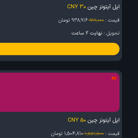
اپل آیتونز چین
30 CNY
قیمت :
938,916
تومان
968,000
تحویل :
نهایت 2 ساعت
اپل آیتونز چین
50 CNY
قیمت :
1,504,810
تومان
1,551,500