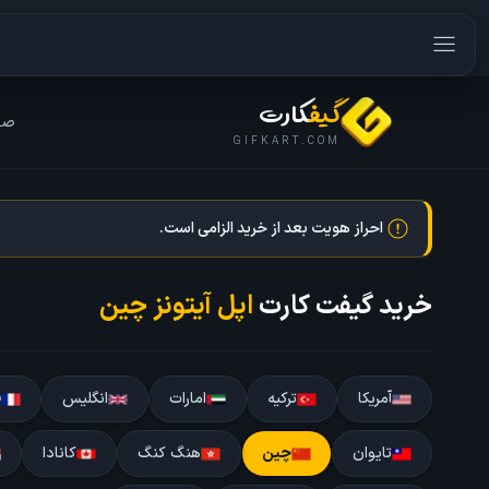
گیف
کارت
صف
GIFKART.COM
احراز هویت بعد از خرید الزامی است.
خرید گیفت کارت
اپل آیتونز چین
آمریکا
ترکیه
امارات
انگلیس
ف
تایوان
چین
هنگ کنگ
کانادا