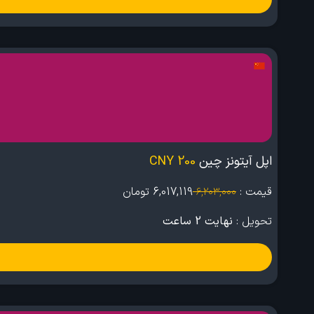
اپل آیتونز چین
200 CNY
قیمت :
6,017,119
تومان
6,203,000
تحویل :
نهایت 2 ساعت