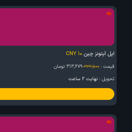
اپل آیتونز چین
10 CNY
قیمت :
313,679
تومان
323,500
تحویل :
نهایت 2 ساعت