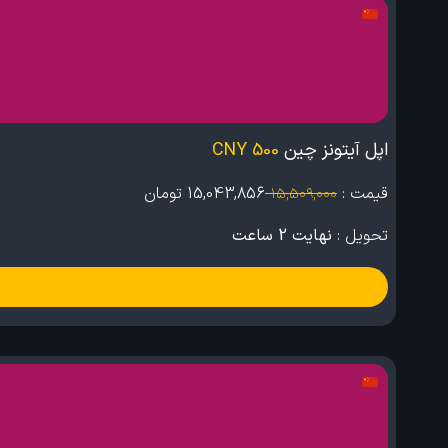
اپل آیتونز چین
500 CNY
قیمت :
15,043,856
تومان
15,509,000
تحویل :
نهایت 2 ساعت