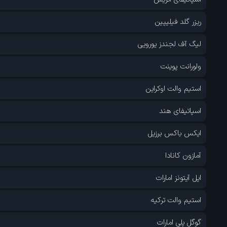
ریزر گلد فیلیپین
لیگ آف لجندز یورویی
ولورانت پوینت
استیم والت اوکراین
اسپاتیفای هند
ایکس باکس برزیل
آمازون کانادا
اپل آیتونز امارات
استیم والت ترکیه
گوگل پلی امارات