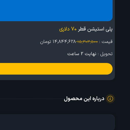
پلی استیشن قطر
70 دلاری
قیمت :
14,844,628
تومان
15,303,500
تحویل :
نهایت 2 ساعت
درباره این محصول