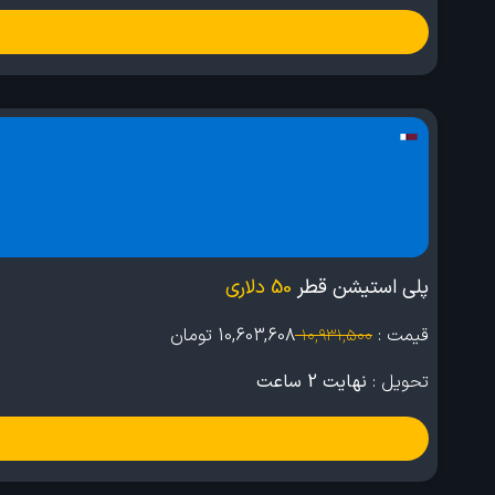
پلی استیشن قطر
50 دلاری
قیمت :
10,603,608
تومان
10,931,500
تحویل :
نهایت 2 ساعت