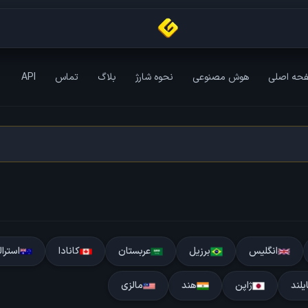
حه اصلی
هوش مصنوعی
نحوه شارژ
بلاگ
تماس
API
انگلیس
برزیل
عربستان
کانادا
استرال
یلند
ژاپن
هند
مالزی