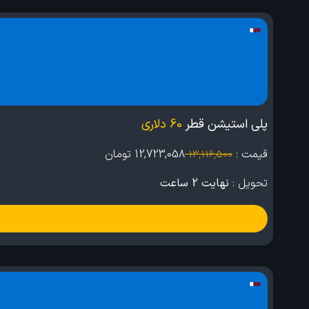
پلی استیشن قطر
60 دلاری
قیمت :
12,723,058
تومان
13,116,500
تحویل :
نهایت 2 ساعت