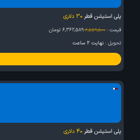
پلی استیشن قطر
30 دلاری
قیمت :
6,362,589
تومان
6,559,500
تحویل :
نهایت 2 ساعت
پلی استیشن قطر
40 دلاری