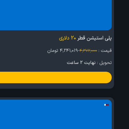
پلی استیشن قطر
20 دلاری
قیمت :
4,241,019
تومان
4,372,000
تحویل :
نهایت 2 ساعت