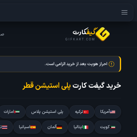
گیف
کارت
صف
GIFKART.COM
احراز هویت بعد از خرید الزامی است.
خرید گیفت کارت
پلی استیشن قطر
آمریکا
ترکیه
پلی استیشن پلاس
امارات
کویت
ایتالیا
آلمان
اسپانیا
تا