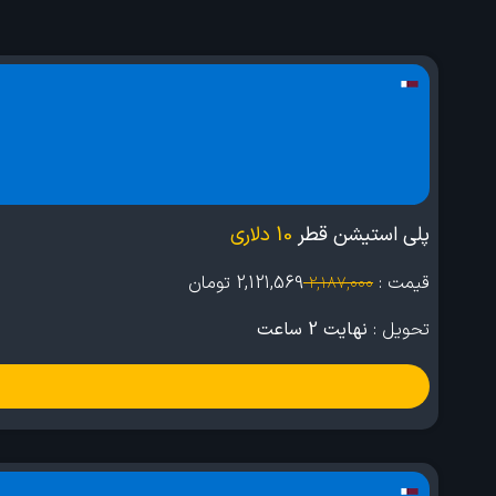
پلی استیشن قطر
10 دلاری
قیمت :
2,121,569
تومان
2,187,000
تحویل :
نهایت 2 ساعت