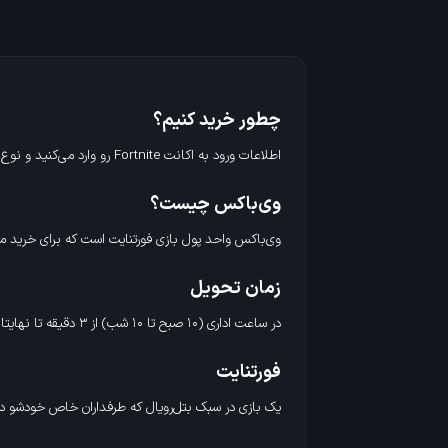
سفارشات) تحویل شما میشه.
چطور خرید کنیم؟
اطلاعات ورود به اکانت Fortnite رو وارد می‌کنید و نوع اکانت مثل EpicGames، PlayStation، Xbox، Nintendo رو انتخاب می‌کنید و روی خرید می‌زنید و تمام.
وی‌باکس چیست؟
وی‌باکس واحد پول بازی فورتنایت است که برای خرید مح
زمان تحویل
در ساعت اداری (۱۰ صبح تا ۱۰ شب) از ۳ دقیقه تا نهایتا ۲ ساعت (بسته به حجم سفارشات) تحویل شما میشه.
فورتنایت
یک بازی در سبک بتل‌رویال که طرفداران خاص خودشو داره. بتل‌رویال سبکی از بازی که در ابتدا ۱۰۰ نفر در یک جزیره