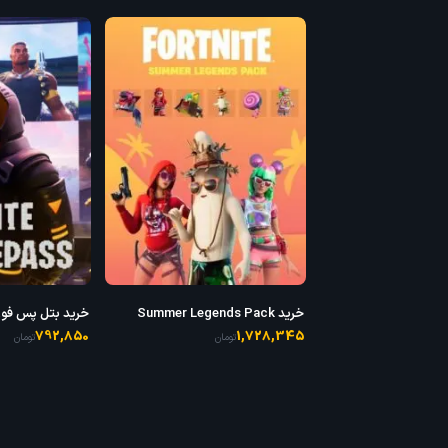
خرید Summer Legends Pack
BattlePass
792,850
1,728,345
تومان
تومان