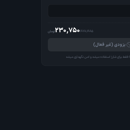
230,750
427,485
تومان
بزودی (غیر فعال)
 فقط برای شارژ استفاده میشه و امن نگهداری میشه