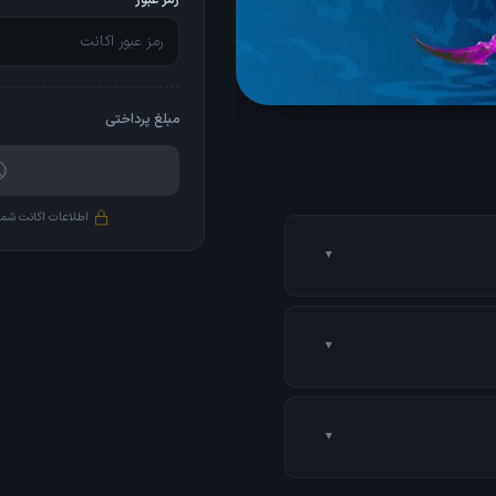
رمز عبور
مبلغ پرداختی
اطلاعات اکانت شما
▼
ن ما خرید رو با حساب بانکی
▼
م میشه. نرخ محصولات تو ترکیه
▼
در ساعت اداری (۱۰ صبح تا ۱۰ شب) از ۳ دقیقه تا نهایتا ۲ ساعت (بسته به حجم