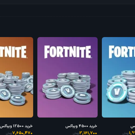
خرید 4500 ویباکس
خرید 12500 ویباکس
7,650,470
3,161,700
1,
تومان
تومان
تومان