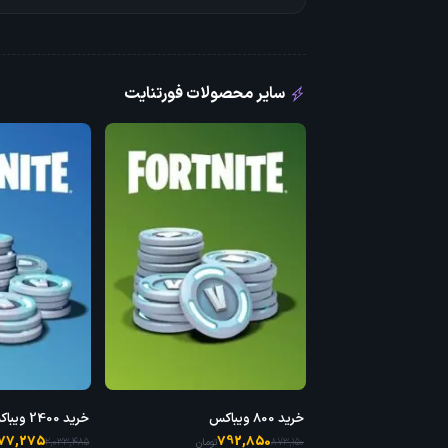
سایر محصولات فورتنایت
خرید 800 ویباکس
خرید 2400 ویباکس
977,275
792,850
873,150
تومان
2,033,485