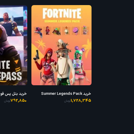
خرید Summer Legends Pack
BattlePass
792,850
1,728,345
تومان
تومان