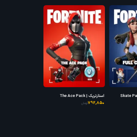
سیو د ورلد | Skate Park
استارترپک | The Ace Pack
792,850
تومان