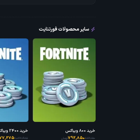
سایر محصولات فورتنایت
خرید 800 ویباکس
خرید 2400 ویباکس
977,275
792,850
873,150
تومان
2,033,485