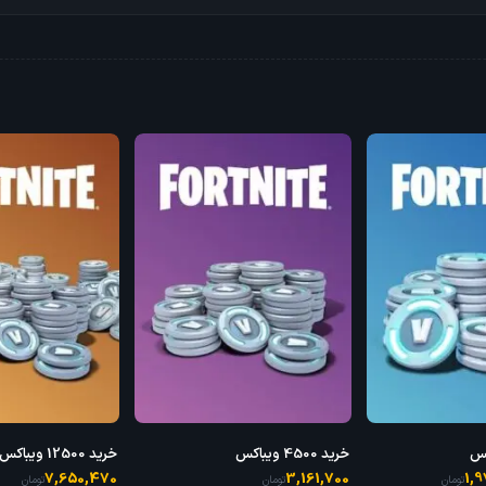
خرید 4500 ویباکس
خرید 12500 ویباکس
7,650,470
3,161,700
1,
تومان
تومان
تومان