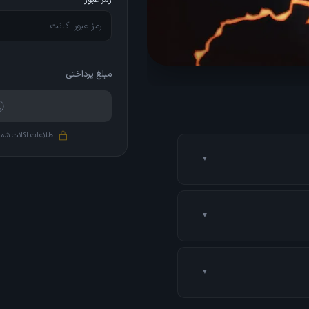
رمز عبور
مبلغ پرداختی
اطلاعات اکانت شما
▼
ن ما خرید رو با حساب بانکی
▼
م میشه. نرخ محصولات تو ترکیه
▼
در ساعت اداری (۱۰ صبح تا ۱۰ شب) از ۳ دقیقه تا نهایتا ۲ ساعت (بسته به حجم