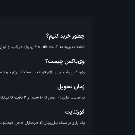
سفارشات) تحویل شما میشه.
چطور خرید کنیم؟
اطلاعات ورود به اکانت Fortnite رو وارد می‌کنید و نوع اکانت مثل EpicGames، PlayStation، Xbox، Nintendo رو انتخاب می‌کنید و روی خرید می‌زنید و تمام.
وی‌باکس چیست؟
وی‌باکس واحد پول بازی فورتنایت است که برای خرید مح
زمان تحویل
در ساعت اداری (۱۰ صبح تا ۱۰ شب) از ۳ دقیقه تا نهایتا ۲ ساعت (بسته به حجم سفارشات) تحویل شما میشه.
فورتنایت
یک بازی در سبک بتل‌رویال که طرفداران خاص خودشو داره. بتل‌رویال سبکی از بازی که در ابتدا ۱۰۰ نفر در یک جزیره