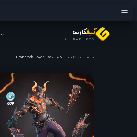
گیف
کارت
صف
GIFKART.COM
خانه
›
فورتنایت
›
خرید Heartbreak Royale Pack