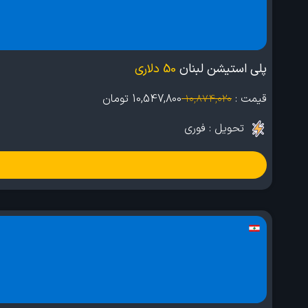
پلی استیشن لبنان
50 دلاری
قیمت :
10,547,800
تومان
10,874,020
تحویل : فوری