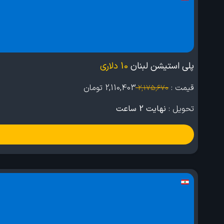
پلی استیشن لبنان
10 دلاری
قیمت :
2,110,403
تومان
2,175,670
تحویل :
نهایت 2 ساعت