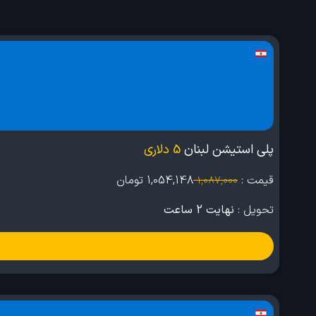
پلی استیشن لبنان
5 دلاری
قیمت :
1,054,148
تومان
1,087,000
تحویل :
نهایت 2 ساعت