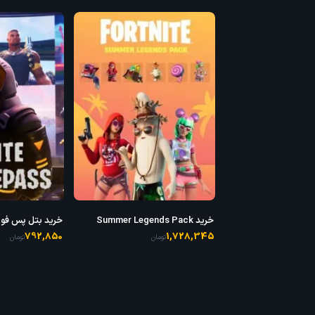
خرید Summer Legends Pack
BattlePass
792,850
1,728,345
تومان
تومان