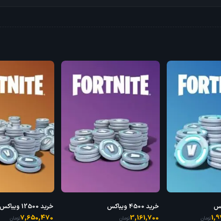
خرید 4500 ویباکس
خرید 12500 ویباکس
7,650,470
3,161,700
1,
تومان
تومان
تومان