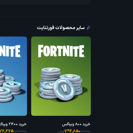
سایر محصولات فورتنایت
خرید 800 ویباکس
خرید 2400 ویباکس
977,275
792,850
873,150
تومان
2,033,485