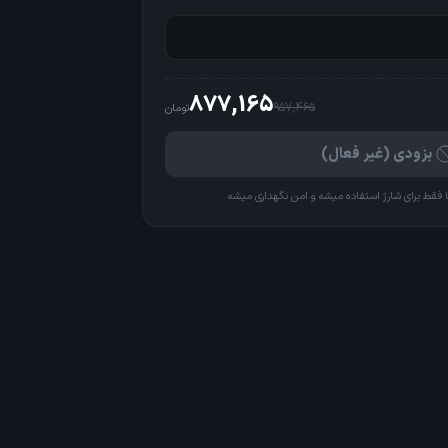
877,165
957,465
تومان
بزودی (غیر فعال)
 فقط برای شارژ استفاده میشه و امن نگهداری میشه