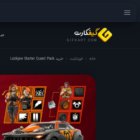
گیف
کارت
صف
GIFKART.COM
خانه
›
فورتنایت
›
خرید Lockjaw Starter Quest Pack