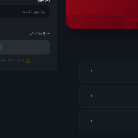
رمز عبور
مبلغ پرداختی
اطلاعات اکانت شما
▼
ن ما خرید رو با حساب بانکی
▼
م میشه. نرخ محصولات تو ترکیه
▼
در ساعت اداری (۱۰ صبح تا ۱۰ شب) از ۳ دقیقه تا نهایتا ۲ ساعت (بسته به حجم