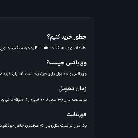
سفارشات) تحویل شما میشه.
چطور خرید کنیم؟
اطلاعات ورود به اکانت Fortnite رو وارد می‌کنید و نوع اکانت مثل EpicGames، PlayStation، Xbox، Nintendo رو انتخاب می‌کنید و روی خرید می‌زنید و تمام.
وی‌باکس چیست؟
وی‌باکس واحد پول بازی فورتنایت است که برای خرید مح
زمان تحویل
در ساعت اداری (۱۰ صبح تا ۱۰ شب) از ۳ دقیقه تا نهایتا ۲ ساعت (بسته به حجم سفارشات) تحویل شما میشه.
فورتنایت
یک بازی در سبک بتل‌رویال که طرفداران خاص خودشو داره. بتل‌رویال سبکی از بازی که در ابتدا ۱۰۰ نفر در یک جزیره