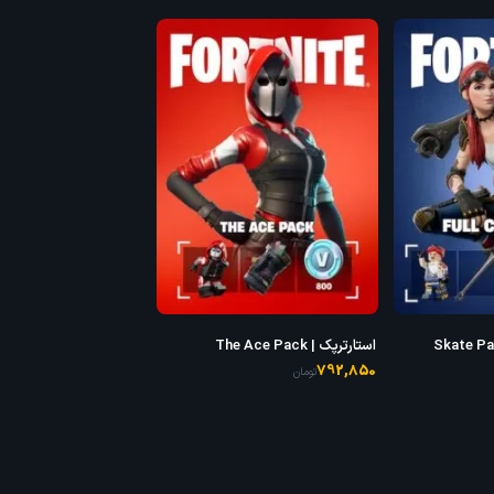
سیو د ورلد | Skate Park
استارترپک | The Ace Pack
792,850
تومان